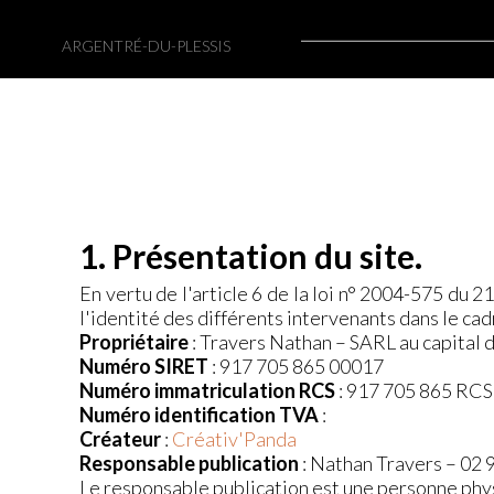
ARGENTRÉ-DU-PLESSIS
1. Présentation du site.
En vertu de l'article 6 de la loi n° 2004-575 du 2
l'identité des différents intervenants dans le cadr
Propriétaire
: Travers Nathan – SARL au capital 
Numéro SIRET
: 917 705 865 00017
Numéro immatriculation RCS
: 917 705 865 R
Numéro identification TVA
:
Créateur
:
Créativ'Panda
Responsable publication
: Nathan Travers – 02 
Le responsable publication est une personne phy