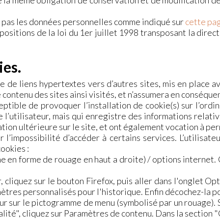
e la même obligation de conservation et de modification des
oite pas les données personnelles comme indiqué sur
cette pa
sitions de la loi du 1er juillet 1998 transposant la direc
ies.
 de liens hypertextes vers d’autres sites, mis en place a
le contenu des sites ainsi visités, et n’assumera en conséque
ptible de provoquer l’installation de cookie(s) sur l’ordin
e l’utilisateur, mais qui enregistre des informations relati
gation ultérieure sur le site, et ont également vocation à 
r l’impossibilité d’accéder à certains services. L’utilisat
cookies :
e en forme de rouage en haut a droite) / options internet.
, cliquez sur le bouton Firefox, puis aller dans l'onglet O
mètres personnalisés pour l'historique. Enfin décochez-la p
teur sur le pictogramme de menu (symbolisé par un rouage). 
lité", cliquez sur Paramètres de contenu. Dans la section 