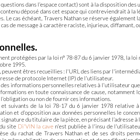
questions dans l’espace contact) sont à la disposition des 
contenu déposé dans cet espace qui contreviendrait à la lég
es. Le cas échéant, Travers Nathan se réserve également la
 cas de message à caractère raciste, injurieux, diffamant, 
onnelles.
t protégées par la loi n° 78-87 du 6 janvier 1978, la loi 
tobre 1995.
, peuvent êtres recueillies : l'URL des liens par l'intermédi
adresse de protocole Internet (IP) de l'utilisateur.
des informations personnelles relatives à l'utilisateur qu
 informations en toute connaissance de cause, notamment lo
l’obligation ou non de fournir ces informations.
t suivants de la loi 78-17 du 6 janvier 1978 relative à l’
fication et d’opposition aux données personnelles le conce
ignature du titulaire de la pièce, en précisant l’adresse à
 du site
Di'VIN la cave
n'est publiée à l'insu de l'utilisat
èse du rachat de Travers Nathan et de ses droits perme