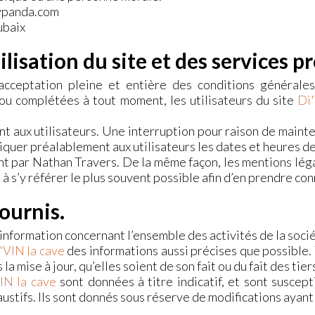
vpanda.com
ubaix
ilisation du site et des services p
acceptation pleine et entière des conditions générales 
s ou complétées à tout moment, les utilisateurs du site
Di
t aux utilisateurs. Une interruption pour raison de maint
quer préalablement aux utilisateurs les dates et heures de 
nt par Nathan Travers. De la même façon, les mentions lég
é à s’y référer le plus souvent possible afin d’en prendre co
fournis.
 information concernant l’ensemble des activités de la soci
'VIN la cave
des informations aussi précises que possible. 
a mise à jour, qu’elles soient de son fait ou du fait des tie
IN la cave
sont données à titre indicatif, et sont suscept
ustifs. Ils sont donnés sous réserve de modifications ayant