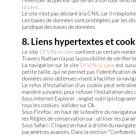
l'éventuel acquéreur qui serait à son tour tenu d
la cave
.
Le site n'est pas déclaré à la CNIL car il n'expl
Les bases de données sont protégées par les dispo
juridique des bases de données.
8. Liens hypertextes et cook
Le site
Di'VIN la cave
contient un certain nombre
Travers Nathan n’a pas la possibilité de vérifier 
La navigation sur le site
Di'VIN la cave
est susce
petite taille, qui ne permet pas l’identification d
données ainsi obtenues visent à faciliter la navi
Le refus d’installation d’un cookie peut entraîne
manière suivante, pour refuser l’installation des 
Sous Internet Explorer : onglet outil (pictogramm
tous les cookies. Validez sur Ok.
Sous Firefox : en haut de la fenêtre du navigateur
les Règles de conservation sur : utiliser les para
Sous Safari : Cliquez en haut à droite du naviga
paramètres avancés. Dans la section "Confidentia