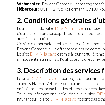
Webmaster
: Erwann Caradec – contact@creati
Hébergeur
: OVH – 2, rue Kellermann, 59100 Ro
2. Conditions générales d’ut
L’utilisation du site
Di'VIN la cave
implique l’
d’utilisation sont susceptibles d’être modifiée
manière régulière.
Ce site est normalement accessible à tout momen
Erwann Caradec, qui s’efforcera alors de communi
Le site
Di'VIN la cave
est mis à jour régulièreme
s’imposent néanmoins à l’utilisateur qui est invit
3. Description des services 
Le site
Di'VIN la cave
a pour objet de fournir une
Travers Nathan s’efforce de fournir sur le site
Di
omissions, des inexactitudes et des carences dans l
Tous les informations indiquées sur le site
Di'V
figurant sur le site
Di'VIN la cave
ne sont pas exha