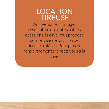
LOCATION
TIREUSE
Anniversaire, mariage,
association ou toutes autres
occasions, la cave vous propose
son service de location de
tireuse à bières. Pour plus de
renseignements rendez-vous à la
cave.