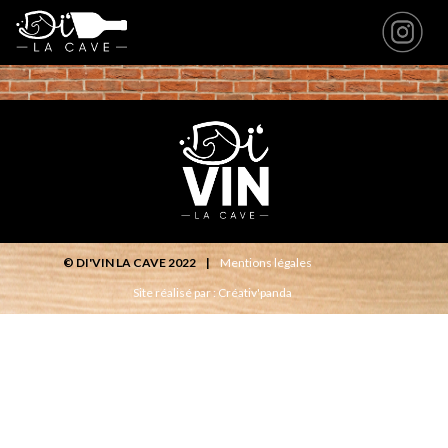
© DI'VIN LA CAVE 2022 |
Mentions légales
Site réalisé par : Créativ'panda